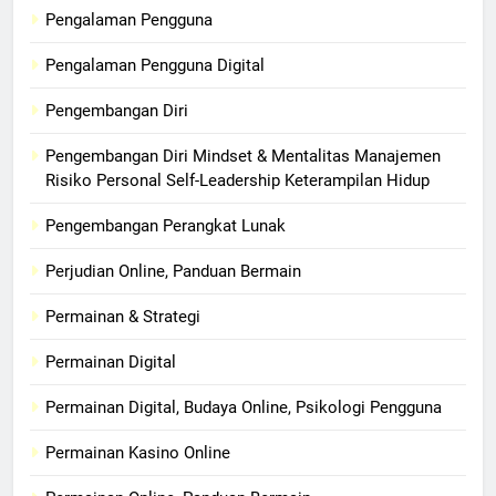
Pengalaman Pengguna
Pengalaman Pengguna Digital
Pengembangan Diri
Pengembangan Diri Mindset & Mentalitas Manajemen
Risiko Personal Self-Leadership Keterampilan Hidup
Pengembangan Perangkat Lunak
Perjudian Online, Panduan Bermain
Permainan & Strategi
Permainan Digital
Permainan Digital, Budaya Online, Psikologi Pengguna
Permainan Kasino Online