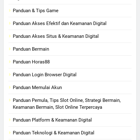
Panduan & Tips Game
Panduan Akses Efektif dan Keamanan Digital
Panduan Akses Situs & Keamanan Digital
Panduan Bermain
Panduan Horas88
Panduan Login Browser Digital
Panduan Memulai Akun
Panduan Pemula, Tips Slot Online, Strategi Bermain,
Keamanan Bermain, Slot Online Terpercaya
Panduan Platform & Keamanan Digital
Panduan Teknologi & Keamanan Digital