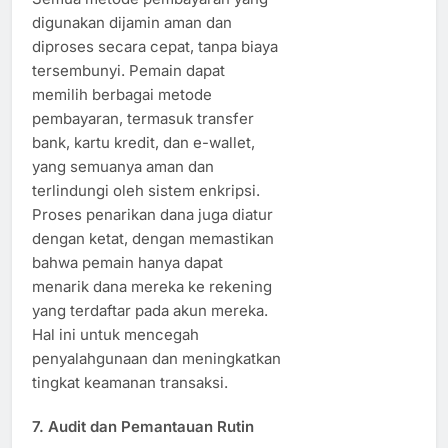
digunakan dijamin aman dan
diproses secara cepat, tanpa biaya
tersembunyi. Pemain dapat
memilih berbagai metode
pembayaran, termasuk transfer
bank, kartu kredit, dan e-wallet,
yang semuanya aman dan
terlindungi oleh sistem enkripsi.
Proses penarikan dana juga diatur
dengan ketat, dengan memastikan
bahwa pemain hanya dapat
menarik dana mereka ke rekening
yang terdaftar pada akun mereka.
Hal ini untuk mencegah
penyalahgunaan dan meningkatkan
tingkat keamanan transaksi.
7.
Audit dan Pemantauan Rutin