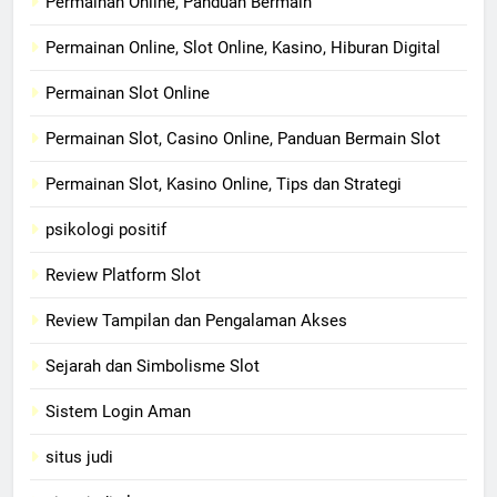
Permainan Online, Panduan Bermain
Permainan Online, Slot Online, Kasino, Hiburan Digital
Permainan Slot Online
Permainan Slot, Casino Online, Panduan Bermain Slot
Permainan Slot, Kasino Online, Tips dan Strategi
psikologi positif
Review Platform Slot
Review Tampilan dan Pengalaman Akses
Sejarah dan Simbolisme Slot
Sistem Login Aman
situs judi