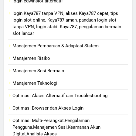
login edwinslot alternatif
login Kaya787 tanpa VPN, akses Kaya787 cepat, tips
login slot online, Kaya787 aman, panduan login slot
tanpa VPN, login stabil Kaya787, pengalaman bermain
slot lancar
Manajemen Pembaruan & Adaptasi Sistem
Manajemen Risiko
Manajemen Sesi Bermain
Manajemen Teknologi
Optimasi Akses Alternatif dan Troubleshooting
Optimasi Browser dan Akses Login
Optimasi Multi-Perangkat,Pengalaman
Pengguna,Manajemen Sesi,Keamanan Akun
Digital,Analisis Akses