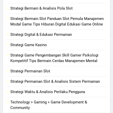
Strategi Bermain & Analisis Pola Slot
Strategi Bermain Slot Panduan Slot Pemula Manajemen
Modal Game Tips Hiburan Digital Edukasi Game Online
Strategi Digital & Edukasi Permainan
Strategi Game Kasino
Strategi Game Pengembangan Skill Gamer Psikologi
Kompetitif Tips Bermain Cerdas Manajemen Mental
Strategi Permainan Slot
Strategi Permainan Slot & Analisis Sistem Permainan
Strategi Waktu & Analisis Perilaku Pengguna
Technology > Gaming > Game Development &
Community