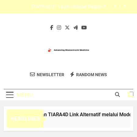
Skip
Cara Login Edwinslot Menggunakan Browser
to
Favorit dengan Aman dan Praktis
content
Lebah4D Login dan Keamanan Akun yang Perlu
Diperhatikan Pengguna
Cara Menggunakan TIARA4D Link Alternatif
melalui Mode Penyamaran
EDWINSLOT Login sebagai Bagian dari
Pengalaman Digital yang Terstruktur
Cara Login Edwinslot Menggunakan Browser
Favorit dengan Aman dan Praktis
Advancing
Dukung Pengembangan Dan Inovasi Dalam
Lebah4D Login dan Keamanan Akun yang Perlu
NEWSLETTER
RANDOM NEWS
Bioelectronic
Diperhatikan Pengguna
Bidang Bioelektronika Dengan Advancing
Bioelectronic Medicine.
Medicine
MENU
ra Menggunakan TIARA4D Link Alternatif melalui Mode Pen
HEADLINES
Weeks Ago