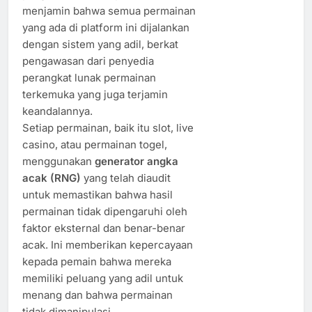
menjamin bahwa semua permainan
yang ada di platform ini dijalankan
dengan sistem yang adil, berkat
pengawasan dari penyedia
perangkat lunak permainan
terkemuka yang juga terjamin
keandalannya.
Setiap permainan, baik itu slot, live
casino, atau permainan togel,
menggunakan
generator angka
acak (RNG)
yang telah diaudit
untuk memastikan bahwa hasil
permainan tidak dipengaruhi oleh
faktor eksternal dan benar-benar
acak. Ini memberikan kepercayaan
kepada pemain bahwa mereka
memiliki peluang yang adil untuk
menang dan bahwa permainan
tidak dimanipulasi.