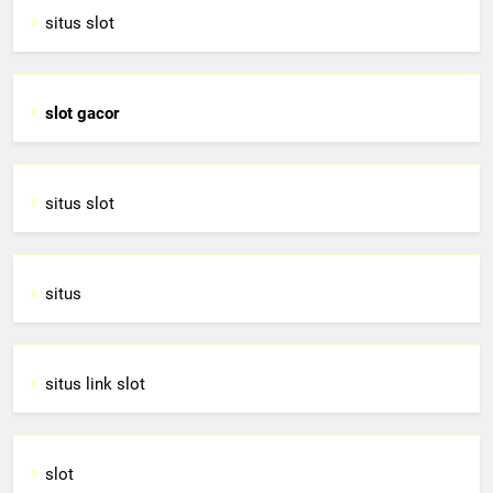
situs slot
slot gacor
situs slot
situs
situs link slot
slot