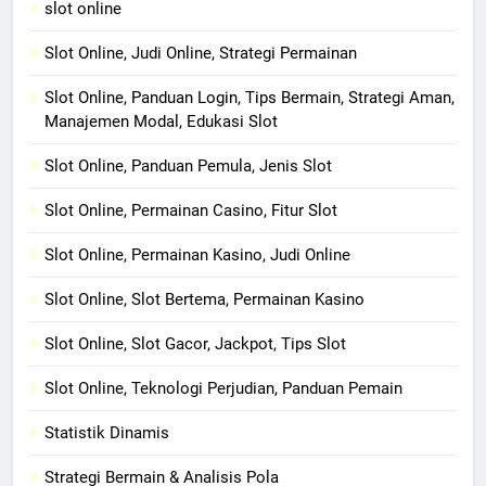
slot online
Slot Online, Judi Online, Strategi Permainan
Slot Online, Panduan Login, Tips Bermain, Strategi Aman,
Manajemen Modal, Edukasi Slot
Slot Online, Panduan Pemula, Jenis Slot
Slot Online, Permainan Casino, Fitur Slot
Slot Online, Permainan Kasino, Judi Online
Slot Online, Slot Bertema, Permainan Kasino
Slot Online, Slot Gacor, Jackpot, Tips Slot
Slot Online, Teknologi Perjudian, Panduan Pemain
Statistik Dinamis
Strategi Bermain & Analisis Pola