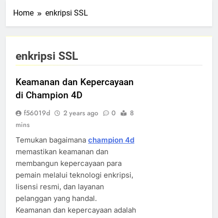
Home
enkripsi SSL
enkripsi SSL
Keamanan dan Kepercayaan
di Champion 4D
f56019d
2 years ago
0
8
mins
Temukan bagaimana
champion 4d
memastikan keamanan dan
membangun kepercayaan para
pemain melalui teknologi enkripsi,
lisensi resmi, dan layanan
pelanggan yang handal.
Keamanan dan kepercayaan adalah