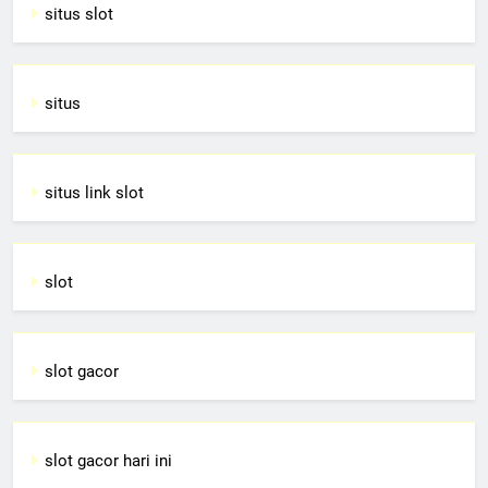
situs slot
situs
situs link slot
slot
slot gacor
slot gacor hari ini