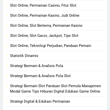
Slot Online, Permainan Casino, Fitur Slot
Slot Online, Permainan Kasino, Judi Online
Slot Online, Slot Bertema, Permainan Kasino
Slot Online, Slot Gacor, Jackpot, Tips Slot
Slot Online, Teknologi Perjudian, Panduan Pemain
Statistik Dinamis
Strategi Bermain & Analisis Pola
Strategi Bermain & Analisis Pola Slot
Strategi Bermain Slot Panduan Slot Pemula Manajemen
Modal Game Tips Hiburan Digital Edukasi Game Online
Strategi Digital & Edukasi Permainan