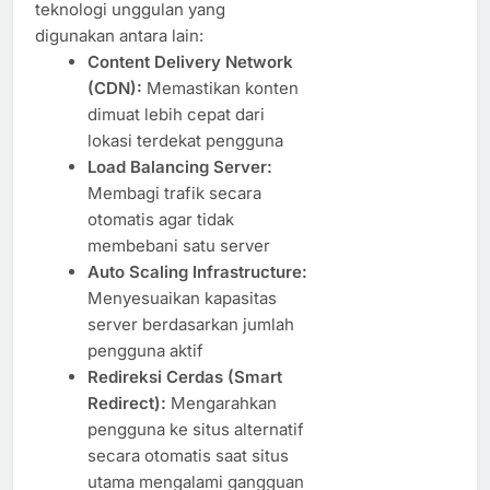
teknologi unggulan yang
digunakan antara lain:
Content Delivery Network
(CDN):
Memastikan konten
dimuat lebih cepat dari
lokasi terdekat pengguna
Load Balancing Server:
Membagi trafik secara
otomatis agar tidak
membebani satu server
Auto Scaling Infrastructure:
Menyesuaikan kapasitas
server berdasarkan jumlah
pengguna aktif
Redireksi Cerdas (Smart
Redirect):
Mengarahkan
pengguna ke situs alternatif
secara otomatis saat situs
utama mengalami gangguan