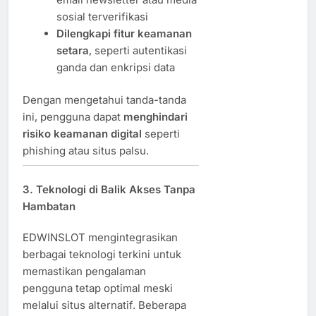
sosial terverifikasi
Dilengkapi fitur keamanan
setara
, seperti autentikasi
ganda dan enkripsi data
Dengan mengetahui tanda-tanda
ini, pengguna dapat
menghindari
risiko keamanan digital
seperti
phishing atau situs palsu.
3. Teknologi di Balik Akses Tanpa
Hambatan
EDWINSLOT mengintegrasikan
berbagai teknologi terkini untuk
memastikan pengalaman
pengguna tetap optimal meski
melalui situs alternatif. Beberapa