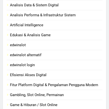
Analisis Data & Sistem Digital
Analisis Performa & Infrastruktur Sistem
Artificial Intelligence
Edukasi & Analisis Game
edwinslot
edwinslot alternatif
edwinslot login
Efisiensi Akses Digital
Fitur Platform Digital & Pengalaman Pengguna Modern
Gambling, Slot Online, Permainan
Game & Hiburan / Slot Online