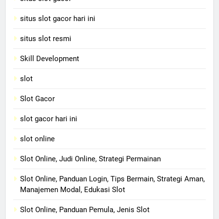
situs slot gacor hari ini
situs slot resmi
Skill Development
slot
Slot Gacor
slot gacor hari ini
slot online
Slot Online, Judi Online, Strategi Permainan
Slot Online, Panduan Login, Tips Bermain, Strategi Aman,
Manajemen Modal, Edukasi Slot
Slot Online, Panduan Pemula, Jenis Slot