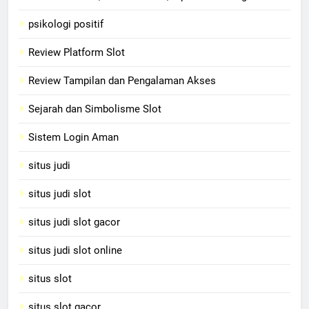
psikologi positif
Review Platform Slot
Review Tampilan dan Pengalaman Akses
Sejarah dan Simbolisme Slot
Sistem Login Aman
situs judi
situs judi slot
situs judi slot gacor
situs judi slot online
situs slot
situs slot gacor