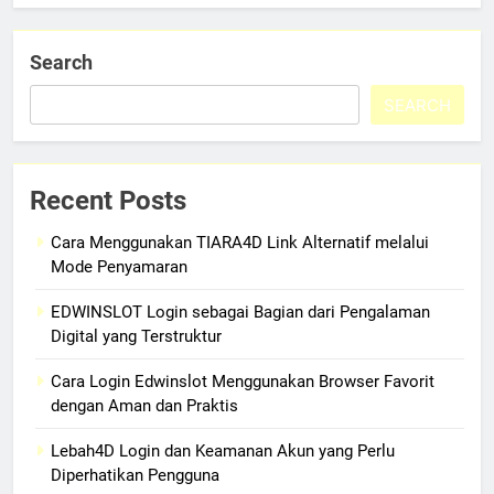
Search
SEARCH
Recent Posts
Cara Menggunakan TIARA4D Link Alternatif melalui
Mode Penyamaran
EDWINSLOT Login sebagai Bagian dari Pengalaman
Digital yang Terstruktur
Cara Login Edwinslot Menggunakan Browser Favorit
dengan Aman dan Praktis
Lebah4D Login dan Keamanan Akun yang Perlu
Diperhatikan Pengguna