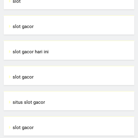
slot
slot gacor
slot gacor hari ini
slot gacor
situs slot gacor
slot gacor