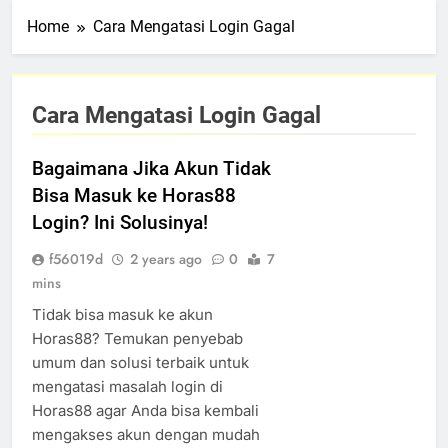
Home
Cara Mengatasi Login Gagal
Cara Mengatasi Login Gagal
Bagaimana Jika Akun Tidak
Bisa Masuk ke Horas88
Login? Ini Solusinya!
f56019d
2 years ago
0
7
mins
Tidak bisa masuk ke akun
Horas88? Temukan penyebab
umum dan solusi terbaik untuk
mengatasi masalah login di
Horas88 agar Anda bisa kembali
mengakses akun dengan mudah