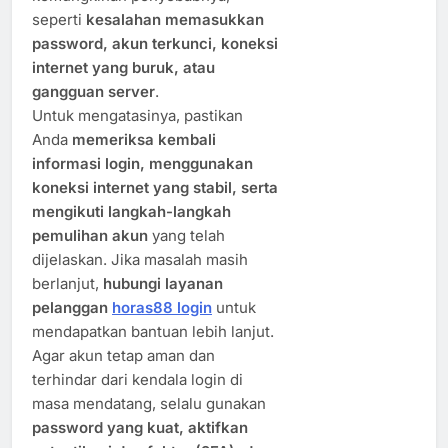
seperti
kesalahan memasukkan
password, akun terkunci, koneksi
internet yang buruk, atau
gangguan server
.
Untuk mengatasinya, pastikan
Anda
memeriksa kembali
informasi login, menggunakan
koneksi internet yang stabil, serta
mengikuti langkah-langkah
pemulihan akun
yang telah
dijelaskan. Jika masalah masih
berlanjut,
hubungi layanan
pelanggan
horas88 login
untuk
mendapatkan bantuan lebih lanjut.
Agar akun tetap aman dan
terhindar dari kendala login di
masa mendatang, selalu gunakan
password yang kuat, aktifkan