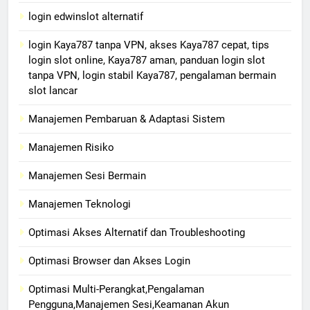
login edwinslot alternatif
login Kaya787 tanpa VPN, akses Kaya787 cepat, tips
login slot online, Kaya787 aman, panduan login slot
tanpa VPN, login stabil Kaya787, pengalaman bermain
slot lancar
Manajemen Pembaruan & Adaptasi Sistem
Manajemen Risiko
Manajemen Sesi Bermain
Manajemen Teknologi
Optimasi Akses Alternatif dan Troubleshooting
Optimasi Browser dan Akses Login
Optimasi Multi-Perangkat,Pengalaman
Pengguna,Manajemen Sesi,Keamanan Akun