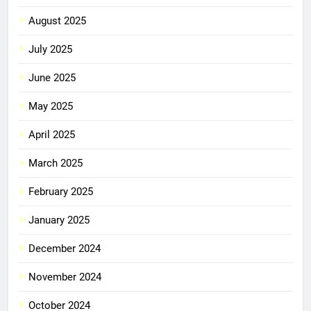
August 2025
July 2025
June 2025
May 2025
April 2025
March 2025
February 2025
January 2025
December 2024
November 2024
October 2024