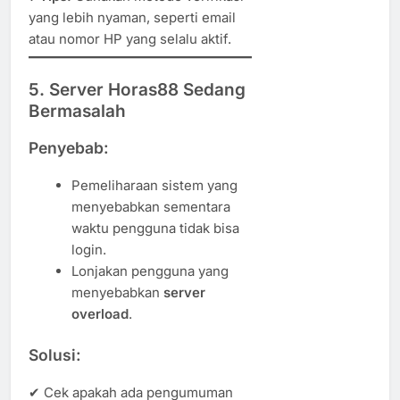
yang lebih nyaman, seperti email
atau nomor HP yang selalu aktif.
5. Server Horas88 Sedang
Bermasalah
Penyebab:
Pemeliharaan sistem yang
menyebabkan sementara
waktu pengguna tidak bisa
login.
Lonjakan pengguna yang
menyebabkan
server
overload
.
Solusi:
✔ Cek apakah ada pengumuman