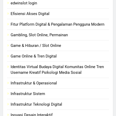
edwinslot login
Efisiensi Akses Digital
Fitur Platform Digital & Pengalaman Pengguna Modern
Gambling, Slot Online, Permainan
Game & Hiburan / Slot Online
Game Online & Tren Digital
Identitas Virtual Budaya Digital Komunitas Online Tren
Username Kreatif Psikologi Media Sosial
Infrastruktur & Operasional
Infrastruktur Sistem
Infrastruktur Teknologi Digital
Inovasi Desain Interaktif