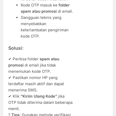
Kode OTP masuk ke
folder
spam atau promosi
di email.
Gangguan teknis yang
menyebabkan
keterlambatan pengiriman
kode OTP.
Solusi:
✔ Periksa folder
spam atau
promosi
di email jika tidak
menemukan kode OTP.
✔ Pastikan nomor HP yang
terdaftar masih aktif dan dapat
menerima SMS.
✔ Klik
“Kirim Ulang Kode”
jika
OTP tidak diterima dalam beberapa
menit.
?
Tips:
Gunakan metode verifikasi