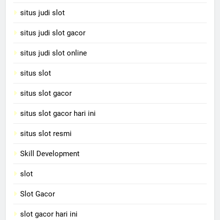
situs judi slot
situs judi slot gacor
situs judi slot online
situs slot
situs slot gacor
situs slot gacor hari ini
situs slot resmi
Skill Development
slot
Slot Gacor
slot gacor hari ini