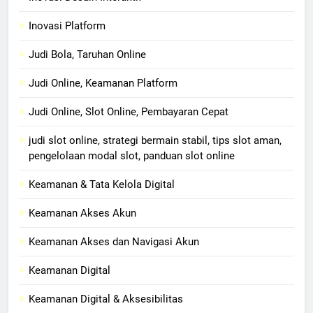
Inovasi Platform
Judi Bola, Taruhan Online
Judi Online, Keamanan Platform
Judi Online, Slot Online, Pembayaran Cepat
judi slot online, strategi bermain stabil, tips slot aman,
pengelolaan modal slot, panduan slot online
Keamanan & Tata Kelola Digital
Keamanan Akses Akun
Keamanan Akses dan Navigasi Akun
Keamanan Digital
Keamanan Digital & Aksesibilitas