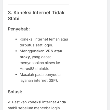
3. Koneksi Internet Tidak
Stabil
Penyebab:
Koneksi internet lemah atau
terputus saat login.
Menggunakan
VPN atau
proxy
, yang dapat
menyebabkan akses ke
Horas88 diblokir.
Masalah pada penyedia
layanan internet (ISP).
Solusi:
✔ Pastikan koneksi internet Anda
stabil sebelum mencoba login