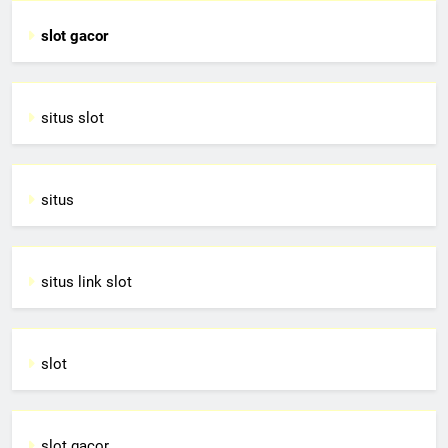
slot gacor
situs slot
situs
situs link slot
slot
slot gacor