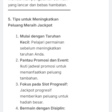
yang lancar dan bebas hambatan.
5.
Tips untuk Meningkatkan
Peluang Meraih Jackpot
Mulai dengan Taruhan
Kecil:
Pelajari permainan
sebelum meningkatkan
taruhan Anda.
Pantau Promosi dan Event:
Ikuti jadwal promosi untuk
memanfaatkan peluang
tambahan.
Fokus pada Slot Progresif:
Jackpot progresif
memberikan peluang untuk
hadiah besar.
Bermain dengan Disiplin: