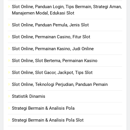
Slot Online, Panduan Login, Tips Bermain, Strategi Aman,
Manajemen Modal, Edukasi Slot
Slot Online, Panduan Pemula, Jenis Slot
Slot Online, Permainan Casino, Fitur Slot
Slot Online, Permainan Kasino, Judi Online
Slot Online, Slot Bertema, Permainan Kasino
Slot Online, Slot Gacor, Jackpot, Tips Slot
Slot Online, Teknologi Perjudian, Panduan Pemain
Statistik Dinamis
Strategi Bermain & Analisis Pola
Strategi Bermain & Analisis Pola Slot