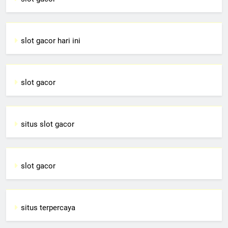
slot gacor hari ini
slot gacor
situs slot gacor
slot gacor
situs terpercaya