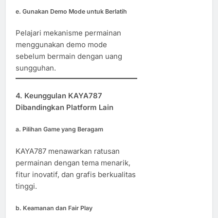
e.
Gunakan Demo Mode untuk Berlatih
Pelajari mekanisme permainan
menggunakan demo mode
sebelum bermain dengan uang
sungguhan.
4.
Keunggulan KAYA787
Dibandingkan Platform Lain
a.
Pilihan Game yang Beragam
KAYA787 menawarkan ratusan
permainan dengan tema menarik,
fitur inovatif, dan grafis berkualitas
tinggi.
b.
Keamanan dan Fair Play