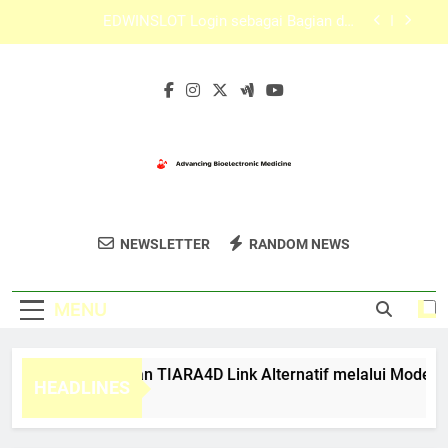
Skip
Cara Login Edwinslot Menggunakan Browser
to
Favorit dengan Aman dan Praktis
content
Lebah4D Login dan Keamanan Akun yang Perlu
Diperhatikan Pengguna
Cara Menggunakan TIARA4D Link Alternatif
melalui Mode Penyamaran
EDWINSLOT Login sebagai Bagian dari
Pengalaman Digital yang Terstruktur
Cara Login Edwinslot Menggunakan Browser
Favorit dengan Aman dan Praktis
Advancing
Dukung Pengembangan Dan Inovasi Dalam
Lebah4D Login dan Keamanan Akun yang Perlu
NEWSLETTER
RANDOM NEWS
Bioelectronic
Diperhatikan Pengguna
Bidang Bioelektronika Dengan Advancing
Bioelectronic Medicine.
Medicine
MENU
ra Menggunakan TIARA4D Link Alternatif melalui Mode Pen
HEADLINES
Weeks Ago