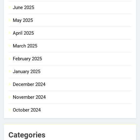
June 2025
May 2025
April 2025
March 2025
February 2025
January 2025
December 2024
November 2024
October 2024
Categories