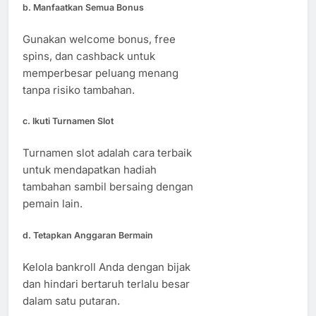
b.
Manfaatkan Semua Bonus
Gunakan welcome bonus, free
spins, dan cashback untuk
memperbesar peluang menang
tanpa risiko tambahan.
c.
Ikuti Turnamen Slot
Turnamen slot adalah cara terbaik
untuk mendapatkan hadiah
tambahan sambil bersaing dengan
pemain lain.
d.
Tetapkan Anggaran Bermain
Kelola bankroll Anda dengan bijak
dan hindari bertaruh terlalu besar
dalam satu putaran.