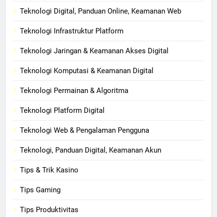
Teknologi Digital, Panduan Online, Keamanan Web
Teknologi Infrastruktur Platform
Teknologi Jaringan & Keamanan Akses Digital
Teknologi Komputasi & Keamanan Digital
Teknologi Permainan & Algoritma
Teknologi Platform Digital
Teknologi Web & Pengalaman Pengguna
Teknologi, Panduan Digital, Keamanan Akun
Tips & Trik Kasino
Tips Gaming
Tips Produktivitas