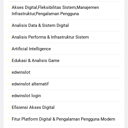
Akses Digital,Fleksibilitas Sistem,Manajemen
Infrastruktur,Pengalaman Pengguna
Analisis Data & Sistem Digital
Analisis Performa & Infrastruktur Sistem
Artificial Intelligence
Edukasi & Analisis Game
edwinslot
edwinslot alternatif
edwinslot login
Efisiensi Akses Digital
Fitur Platform Digital & Pengalaman Pengguna Modern