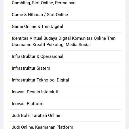
Gambling, Slot Online, Permainan
Game & Hiburan / Slot Online
Game Online & Tren Digital
Identitas Virtual Budaya Digital Komunitas Online Tren
Username Kreatif Psikologi Media Sosial
Infrastruktur & Operasional
Infrastruktur Sistem
Infrastruktur Teknologi Digital
Inovasi Desain Interaktif
Inovasi Platform
Judi Bola, Taruhan Online
Judi Online, Keamanan Platform