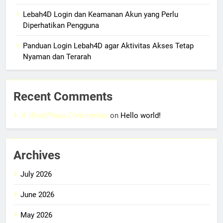
Lebah4D Login dan Keamanan Akun yang Perlu
Diperhatikan Pengguna
Panduan Login Lebah4D agar Aktivitas Akses Tetap
Nyaman dan Terarah
Recent Comments
A WordPress Commenter
on
Hello world!
Archives
July 2026
June 2026
May 2026