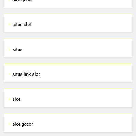
situs slot
situs
situs link slot
slot
slot gacor