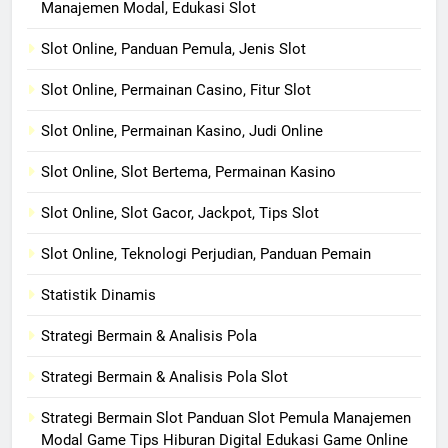
Manajemen Modal, Edukasi Slot
Slot Online, Panduan Pemula, Jenis Slot
Slot Online, Permainan Casino, Fitur Slot
Slot Online, Permainan Kasino, Judi Online
Slot Online, Slot Bertema, Permainan Kasino
Slot Online, Slot Gacor, Jackpot, Tips Slot
Slot Online, Teknologi Perjudian, Panduan Pemain
Statistik Dinamis
Strategi Bermain & Analisis Pola
Strategi Bermain & Analisis Pola Slot
Strategi Bermain Slot Panduan Slot Pemula Manajemen
Modal Game Tips Hiburan Digital Edukasi Game Online