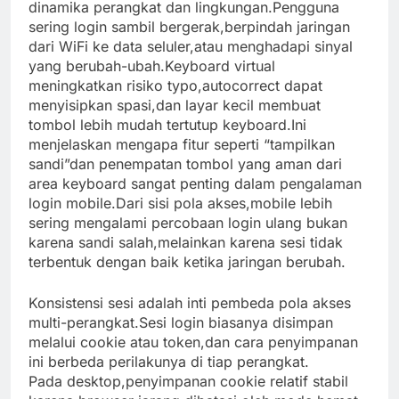
dinamika perangkat dan lingkungan.Pengguna
sering login sambil bergerak,berpindah jaringan
dari WiFi ke data seluler,atau menghadapi sinyal
yang berubah-ubah.Keyboard virtual
meningkatkan risiko typo,autocorrect dapat
menyisipkan spasi,dan layar kecil membuat
tombol lebih mudah tertutup keyboard.Ini
menjelaskan mengapa fitur seperti “tampilkan
sandi”dan penempatan tombol yang aman dari
area keyboard sangat penting dalam pengalaman
login mobile.Dari sisi pola akses,mobile lebih
sering mengalami percobaan login ulang bukan
karena sandi salah,melainkan karena sesi tidak
terbentuk dengan baik ketika jaringan berubah.
Konsistensi sesi adalah inti pembeda pola akses
multi-perangkat.Sesi login biasanya disimpan
melalui cookie atau token,dan cara penyimpanan
ini berbeda perilakunya di tiap perangkat.
Pada desktop,penyimpanan cookie relatif stabil