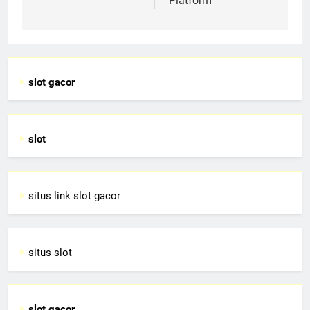
Platform
slot gacor
slot
situs link slot gacor
situs slot
slot gacor