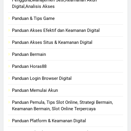
Pengguna,Manajemen Sesi,Keamanan Akun
Digital,Analisis Akses
Panduan & Tips Game
Panduan Akses Efektif dan Keamanan Digital
Panduan Akses Situs & Keamanan Digital
Panduan Bermain
Panduan Horas88
Panduan Login Browser Digital
Panduan Memulai Akun
Panduan Pemula, Tips Slot Online, Strategi Bermain,
Keamanan Bermain, Slot Online Terpercaya
Panduan Platform & Keamanan Digital