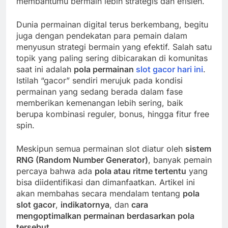
membantumu bermain lebih strategis dan efisien.
Dunia permainan digital terus berkembang, begitu
juga dengan pendekatan para pemain dalam
menyusun strategi bermain yang efektif. Salah satu
topik yang paling sering dibicarakan di komunitas
saat ini adalah
pola permainan
slot gacor hari ini
.
Istilah “gacor” sendiri merujuk pada kondisi
permainan yang sedang berada dalam fase
memberikan kemenangan lebih sering, baik
berupa kombinasi reguler, bonus, hingga fitur free
spin.
Meskipun semua permainan slot diatur oleh
sistem
RNG (Random Number Generator)
, banyak pemain
percaya bahwa ada
pola atau ritme tertentu
yang
bisa diidentifikasi dan dimanfaatkan. Artikel ini
akan membahas secara mendalam tentang
pola
slot gacor
,
indikatornya
, dan
cara
mengoptimalkan permainan berdasarkan pola
tersebut
.