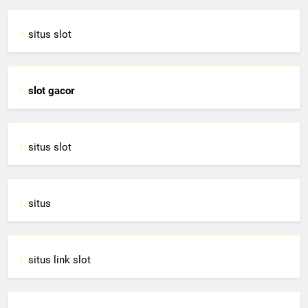
situs slot
slot gacor
situs slot
situs
situs link slot