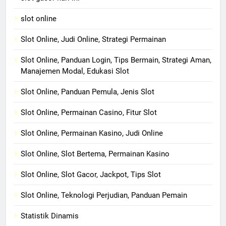
slot online
Slot Online, Judi Online, Strategi Permainan
Slot Online, Panduan Login, Tips Bermain, Strategi Aman,
Manajemen Modal, Edukasi Slot
Slot Online, Panduan Pemula, Jenis Slot
Slot Online, Permainan Casino, Fitur Slot
Slot Online, Permainan Kasino, Judi Online
Slot Online, Slot Bertema, Permainan Kasino
Slot Online, Slot Gacor, Jackpot, Tips Slot
Slot Online, Teknologi Perjudian, Panduan Pemain
Statistik Dinamis