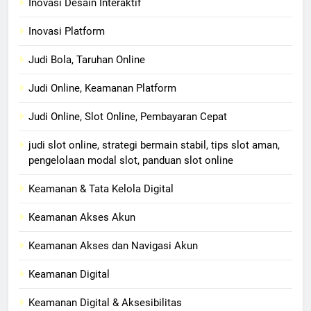
Inovasi Desain Interaktif
Inovasi Platform
Judi Bola, Taruhan Online
Judi Online, Keamanan Platform
Judi Online, Slot Online, Pembayaran Cepat
judi slot online, strategi bermain stabil, tips slot aman,
pengelolaan modal slot, panduan slot online
Keamanan & Tata Kelola Digital
Keamanan Akses Akun
Keamanan Akses dan Navigasi Akun
Keamanan Digital
Keamanan Digital & Aksesibilitas