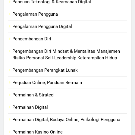
Panduan Teknologi & Keamanan Digital
Pengalaman Pengguna
Pengalaman Pengguna Digital
Pengembangan Diri
Pengembangan Diri Mindset & Mentalitas Manajemen
Risiko Personal Self-Leadership Keterampilan Hidup
Pengembangan Perangkat Lunak
Perjudian Online, Panduan Bermain
Permainan & Strategi
Permainan Digital
Permainan Digital, Budaya Online, Psikologi Pengguna
Permainan Kasino Online