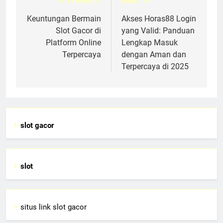
Previous:
Next:
Post
navigation
Keuntungan Bermain
Akses Horas88 Login
Slot Gacor di
yang Valid: Panduan
Platform Online
Lengkap Masuk
Terpercaya
dengan Aman dan
Terpercaya di 2025
slot gacor
slot
situs link slot gacor