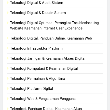
Teknologi Digital & Audit Sistem
Teknologi Digital & Desain Sistem
Teknologi Digital Optimasi Perangkat Troubleshooting
Website Keamanan Internet User Experience
Teknologi Digital, Panduan Online, Keamanan Web
Teknologi Infrastruktur Platform
Teknologi Jaringan & Keamanan Akses Digital
Teknologi Komputasi & Keamanan Digital
Teknologi Permainan & Algoritma
Teknologi Platform Digital
Teknologi Web & Pengalaman Pengguna
Teknologi, Panduan Digital, Keamanan Akun