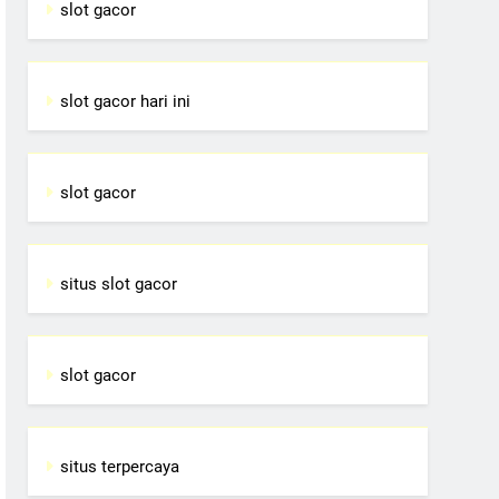
slot gacor
slot gacor hari ini
slot gacor
situs slot gacor
slot gacor
situs terpercaya