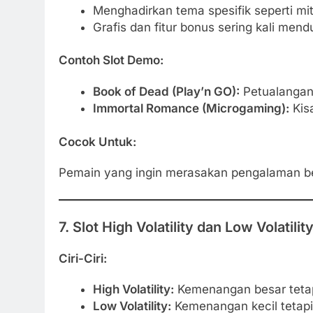
Menghadirkan tema spesifik seperti mit
Grafis dan fitur bonus sering kali men
Contoh Slot Demo:
Book of Dead (Play’n GO):
Petualangan 
Immortal Romance (Microgaming):
Kisa
Cocok Untuk:
Pemain yang ingin merasakan pengalaman ber
7.
Slot High Volatility dan Low Volatilit
Ciri-Ciri:
High Volatility:
Kemenangan besar tetap
Low Volatility:
Kemenangan kecil tetapi 