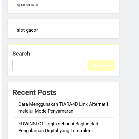
spaceman
slot gacor
Search
SEARCH
Recent Posts
Cara Menggunakan TIARA4D Link Alternatif
melalui Mode Penyamaran
EDWINSLOT Login sebagai Bagian dari
Pengalaman Digital yang Terstruktur