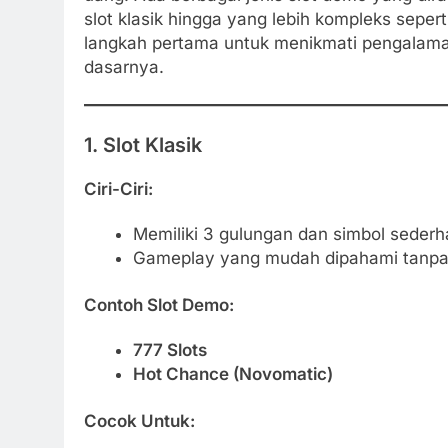
slot klasik hingga yang lebih kompleks seper
langkah pertama untuk menikmati pengalama
dasarnya.
1.
Slot Klasik
Ciri-Ciri:
Memiliki 3 gulungan dan simbol sederh
Gameplay yang mudah dipahami tanpa f
Contoh Slot Demo:
777 Slots
Hot Chance (Novomatic)
Cocok Untuk: