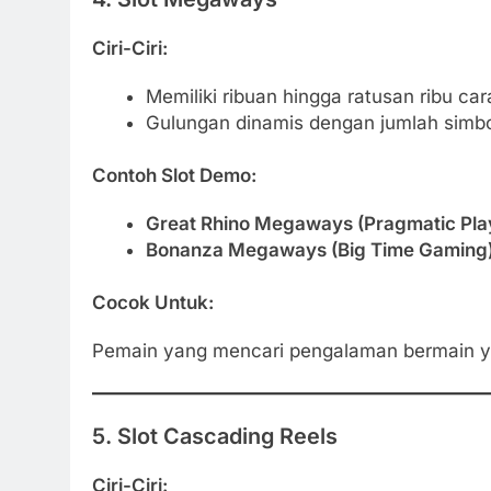
Ciri-Ciri:
Memiliki ribuan hingga ratusan ribu c
Gulungan dinamis dengan jumlah simbol
Contoh Slot Demo:
Great Rhino Megaways (Pragmatic Play
Bonanza Megaways (Big Time Gaming)
Cocok Untuk:
Pemain yang mencari pengalaman bermain ya
5.
Slot Cascading Reels
Ciri-Ciri: