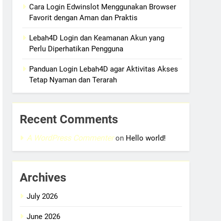
Cara Login Edwinslot Menggunakan Browser
Favorit dengan Aman dan Praktis
Lebah4D Login dan Keamanan Akun yang
Perlu Diperhatikan Pengguna
Panduan Login Lebah4D agar Aktivitas Akses
Tetap Nyaman dan Terarah
Recent Comments
A WordPress Commenter
on
Hello world!
Archives
July 2026
June 2026