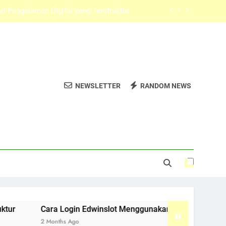
i Pengalaman Digital yang Terstruktur
wser Favorit dengan Aman dan Praktis
un yang Perlu Diperhatikan Pengguna
 Alternatif melalui Mode Penyamaran
NEWSLETTER
RANDOM NEWS
i Pengalaman Digital yang Terstruktur
wser Favorit dengan Aman dan Praktis
Medicine
Advancing Bioelectronic Medicine.
un yang Perlu Diperhatikan Pengguna
ara Login Edwinslot Menggunakan Browser Favorit dengan Am
 Months Ago