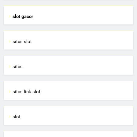
slot gacor
situs slot
situs
situs link slot
slot