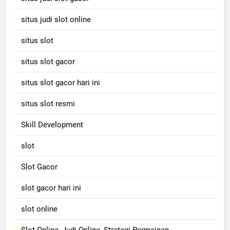
situs judi slot online
situs slot
situs slot gacor
situs slot gacor hari ini
situs slot resmi
Skill Development
slot
Slot Gacor
slot gacor hari ini
slot online