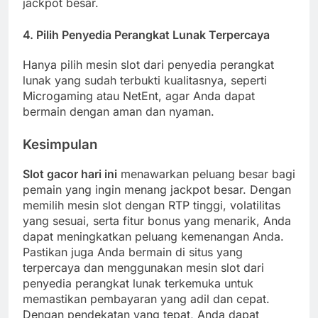
jackpot besar.
4.
Pilih Penyedia Perangkat Lunak Terpercaya
Hanya pilih mesin slot dari penyedia perangkat
lunak yang sudah terbukti kualitasnya, seperti
Microgaming atau NetEnt, agar Anda dapat
bermain dengan aman dan nyaman.
Kesimpulan
Slot gacor hari ini
menawarkan peluang besar bagi
pemain yang ingin menang jackpot besar. Dengan
memilih mesin slot dengan RTP tinggi, volatilitas
yang sesuai, serta fitur bonus yang menarik, Anda
dapat meningkatkan peluang kemenangan Anda.
Pastikan juga Anda bermain di situs yang
terpercaya dan menggunakan mesin slot dari
penyedia perangkat lunak terkemuka untuk
memastikan pembayaran yang adil dan cepat.
Dengan pendekatan yang tepat, Anda dapat