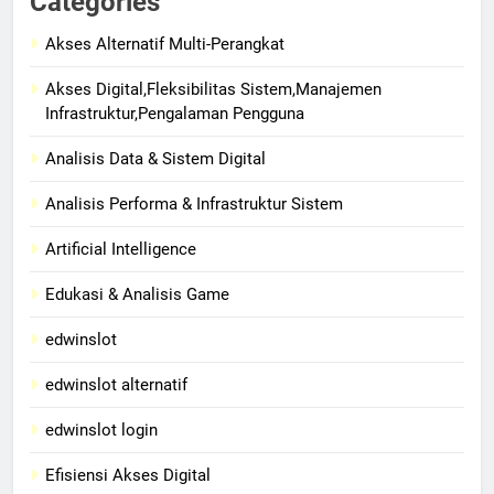
Categories
Akses Alternatif Multi-Perangkat
Akses Digital,Fleksibilitas Sistem,Manajemen
Infrastruktur,Pengalaman Pengguna
Analisis Data & Sistem Digital
Analisis Performa & Infrastruktur Sistem
Artificial Intelligence
Edukasi & Analisis Game
edwinslot
edwinslot alternatif
edwinslot login
Efisiensi Akses Digital