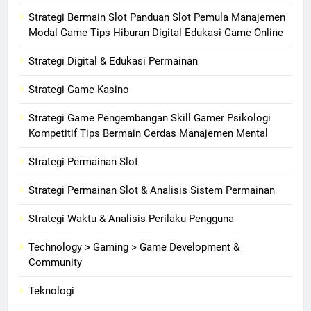
Strategi Bermain Slot Panduan Slot Pemula Manajemen
Modal Game Tips Hiburan Digital Edukasi Game Online
Strategi Digital & Edukasi Permainan
Strategi Game Kasino
Strategi Game Pengembangan Skill Gamer Psikologi
Kompetitif Tips Bermain Cerdas Manajemen Mental
Strategi Permainan Slot
Strategi Permainan Slot & Analisis Sistem Permainan
Strategi Waktu & Analisis Perilaku Pengguna
Technology > Gaming > Game Development &
Community
Teknologi