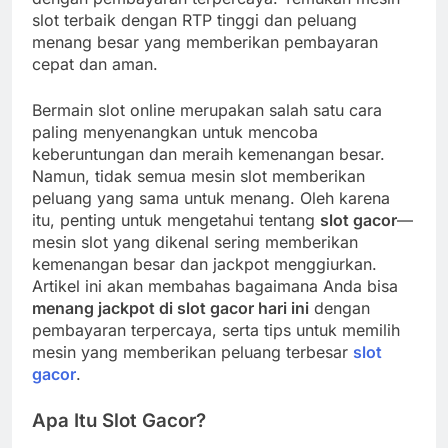
slot terbaik dengan RTP tinggi dan peluang
menang besar yang memberikan pembayaran
cepat dan aman.
Bermain slot online merupakan salah satu cara
paling menyenangkan untuk mencoba
keberuntungan dan meraih kemenangan besar.
Namun, tidak semua mesin slot memberikan
peluang yang sama untuk menang. Oleh karena
itu, penting untuk mengetahui tentang
slot gacor
—
mesin slot yang dikenal sering memberikan
kemenangan besar dan jackpot menggiurkan.
Artikel ini akan membahas bagaimana Anda bisa
menang jackpot di slot gacor hari ini
dengan
pembayaran terpercaya, serta tips untuk memilih
mesin yang memberikan peluang terbesar
slot
gacor
.
Apa Itu Slot Gacor?