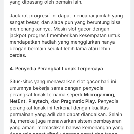
yang dipasang oleh pemain lain.
Jackpot progresif ini dapat mencapai jumlah yang
sangat besar, dan siapa pun yang beruntung bisa
memenangkannya. Mesin slot gacor dengan
jackpot progresif memberikan kesempatan untuk
mendapatkan hadiah yang menggiurkan hanya
dengan bermain sedikit lebih lama atau lebih
cerdas.
4.
Penyedia Perangkat Lunak Terpercaya
Situs-situs yang menawarkan slot gacor hari ini
umumnya bekerja sama dengan penyedia
perangkat lunak ternama seperti
Microgaming
,
NetEnt
,
Playtech
, dan
Pragmatic Play
. Penyedia
perangkat lunak ini terkenal dengan kualitas
permainan yang adil dan dapat diandalkan. Selain
itu, mereka juga menawarkan sistem pembayaran
yang aman, memastikan bahwa kemenangan yang
Anda raih dapat ditarik dengan cepat dan tanpa