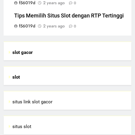
f56019d
2 years ago
0
Tips Memilih Situs Slot dengan RTP Tertinggi
f56019d
2 years ago
0
slot gacor
slot
situs link slot gacor
situs slot