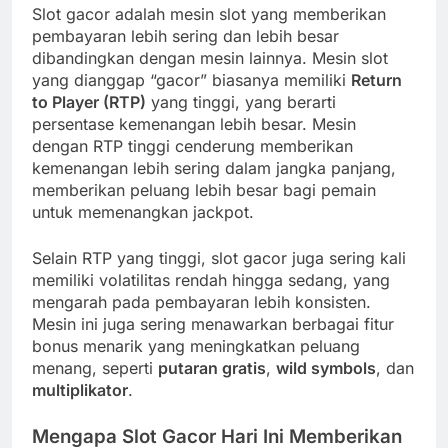
Slot gacor adalah mesin slot yang memberikan
pembayaran lebih sering dan lebih besar
dibandingkan dengan mesin lainnya. Mesin slot
yang dianggap “gacor” biasanya memiliki
Return
to Player (RTP)
yang tinggi, yang berarti
persentase kemenangan lebih besar. Mesin
dengan RTP tinggi cenderung memberikan
kemenangan lebih sering dalam jangka panjang,
memberikan peluang lebih besar bagi pemain
untuk memenangkan jackpot.
Selain RTP yang tinggi, slot gacor juga sering kali
memiliki volatilitas rendah hingga sedang, yang
mengarah pada pembayaran lebih konsisten.
Mesin ini juga sering menawarkan berbagai fitur
bonus menarik yang meningkatkan peluang
menang, seperti
putaran gratis
,
wild symbols
, dan
multiplikator
.
Mengapa Slot Gacor Hari Ini Memberikan