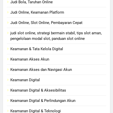
Judi Bola, Taruhan Online
Judi Online, Keamanan Platform
Judi Online, Slot Online, Pembayaran Cepat
judi slot online, strategi bermain stabil, tips slot aman,
pengelolaan modal slot, panduan slot online
Keamanan & Tata Kelola Digital
Keamanan Akses Akun
Keamanan Akses dan Navigasi Akun
Keamanan Digital
Keamanan Digital & Aksesibilitas
Keamanan Digital & Perlindungan Akun
Keamanan Digital & Teknologi