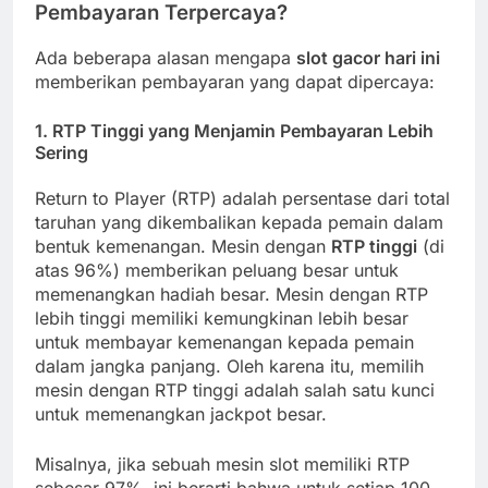
Pembayaran Terpercaya?
Ada beberapa alasan mengapa
slot gacor hari ini
memberikan pembayaran yang dapat dipercaya:
1.
RTP Tinggi yang Menjamin Pembayaran Lebih
Sering
Return to Player (RTP) adalah persentase dari total
taruhan yang dikembalikan kepada pemain dalam
bentuk kemenangan. Mesin dengan
RTP tinggi
(di
atas 96%) memberikan peluang besar untuk
memenangkan hadiah besar. Mesin dengan RTP
lebih tinggi memiliki kemungkinan lebih besar
untuk membayar kemenangan kepada pemain
dalam jangka panjang. Oleh karena itu, memilih
mesin dengan RTP tinggi adalah salah satu kunci
untuk memenangkan jackpot besar.
Misalnya, jika sebuah mesin slot memiliki RTP
sebesar 97%, ini berarti bahwa untuk setiap 100