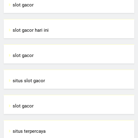
slot gacor
slot gacor hari ini
slot gacor
situs slot gacor
slot gacor
situs terpercaya