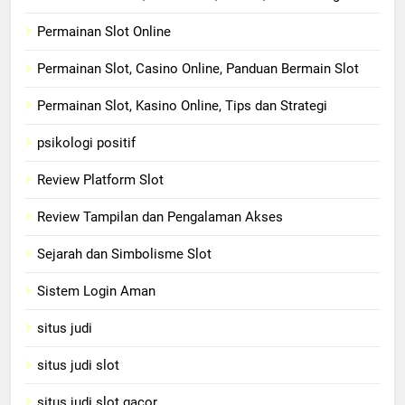
Permainan Slot Online
Permainan Slot, Casino Online, Panduan Bermain Slot
Permainan Slot, Kasino Online, Tips dan Strategi
psikologi positif
Review Platform Slot
Review Tampilan dan Pengalaman Akses
Sejarah dan Simbolisme Slot
Sistem Login Aman
situs judi
situs judi slot
situs judi slot gacor