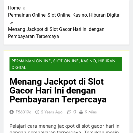
Home
Permainan Online, Slot Online, Kasino, Hiburan Digital
Menang Jackpot di Slot Gacor Hari Ini dengan
Pembayaran Terpercaya
PERMAINAN ONLINE, SLOT ONLINE, KASINO, HIBURAN
DIGITAL
Menang Jackpot di Slot
Gacor Hari Ini dengan
Pembayaran Terpercaya
0
F56019d
2 Years Ago
9 Mins
Pelajari cara menang jackpot di slot gacor hari ini
dengan pembayaran terpercaya. Temukan mesin