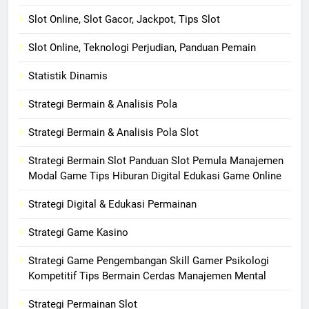
Slot Online, Slot Gacor, Jackpot, Tips Slot
Slot Online, Teknologi Perjudian, Panduan Pemain
Statistik Dinamis
Strategi Bermain & Analisis Pola
Strategi Bermain & Analisis Pola Slot
Strategi Bermain Slot Panduan Slot Pemula Manajemen
Modal Game Tips Hiburan Digital Edukasi Game Online
Strategi Digital & Edukasi Permainan
Strategi Game Kasino
Strategi Game Pengembangan Skill Gamer Psikologi
Kompetitif Tips Bermain Cerdas Manajemen Mental
Strategi Permainan Slot