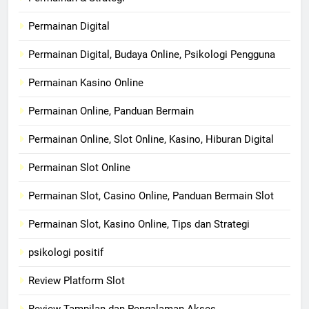
Permainan Digital
Permainan Digital, Budaya Online, Psikologi Pengguna
Permainan Kasino Online
Permainan Online, Panduan Bermain
Permainan Online, Slot Online, Kasino, Hiburan Digital
Permainan Slot Online
Permainan Slot, Casino Online, Panduan Bermain Slot
Permainan Slot, Kasino Online, Tips dan Strategi
psikologi positif
Review Platform Slot