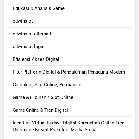
Edukasi & Analisis Game
edwinslot
edwinslot alternatif
edwinslot login
Efisiensi Akses Digital
Fitur Platform Digital & Pengalaman Pengguna Modern
Gambling, Slot Online, Permainan
Game & Hiburan / Slot Online
Game Online & Tren Digital
Identitas Virtual Budaya Digital Komunitas Online Tren
Username Kreatif Psikologi Media Sosial