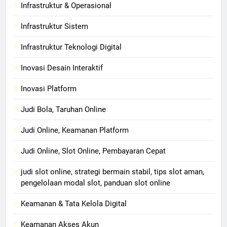
Infrastruktur & Operasional
Infrastruktur Sistem
Infrastruktur Teknologi Digital
Inovasi Desain Interaktif
Inovasi Platform
Judi Bola, Taruhan Online
Judi Online, Keamanan Platform
Judi Online, Slot Online, Pembayaran Cepat
judi slot online, strategi bermain stabil, tips slot aman,
pengelolaan modal slot, panduan slot online
Keamanan & Tata Kelola Digital
Keamanan Akses Akun