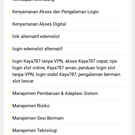
Kenyamanan Akses dan Pengalaman Login
Kenyamanan Akses Digital
link alternatif edwinslot
login edwinslot alternatif
login Kaya787 tanpa VPN, akses Kaya787 cepat, tips
login slot online, Kaya787 aman, panduan login slot
tanpa VPN, login stabil Kaya787, pengalaman bermain
slot lancar
Manajemen Pembaruan & Adaptasi Sistem
Manajemen Risiko
Manajemen Sesi Bermain
Manajemen Teknologi