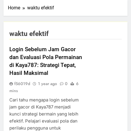
Home
waktu efektif
waktu efektif
Login Sebelum Jam Gacor
dan Evaluasi Pola Permainan
di Kaya787: Strategi Tepat,
Hasil Maksimal
f56019d
1 year ago
0
6
mins
Cari tahu mengapa login sebelum
jam gacor di Kaya787 menjadi
kunci strategi bermain yang lebih
efektif. Pelajari evaluasi pola dan
perilaku pengguna untuk