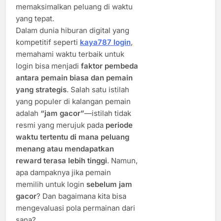
memaksimalkan peluang di waktu
yang tepat.
Dalam dunia hiburan digital yang
kompetitif seperti
kaya787 login
,
memahami waktu terbaik untuk
login bisa menjadi
faktor pembeda
antara pemain biasa dan pemain
yang strategis
. Salah satu istilah
yang populer di kalangan pemain
adalah
“jam gacor”
—istilah tidak
resmi yang merujuk pada
periode
waktu tertentu di mana peluang
menang atau mendapatkan
reward terasa lebih tinggi
. Namun,
apa dampaknya jika pemain
memilih untuk login
sebelum jam
gacor
? Dan bagaimana kita bisa
mengevaluasi pola permainan dari
sana?