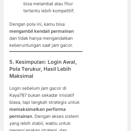
bisa melambat atau fitur
tertentu lebih kompetitif.
Dengan pola ini, kamu bisa
mengambil kendali permainan
dan tidak hanya mengandalkan
keberuntungan saat jam gacor.
5. Kesimpulan: Login Awal,
Pola Terukur, Hasil Lebih
Maksimal
Login sebelum jam gacor di
Kaya787 bukan sekadar inisiatif
biasa, tapi langkah strategis untuk
memaksimalkan performa
permainan
. Dengan akses sistem
yang lebih stabil, waktu untuk
merencanakan strategi, dan