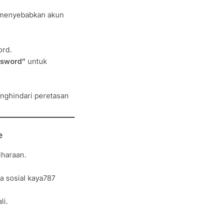
 menyebabkan akun
rd.
ssword”
untuk
nghindari peretasan
e
haraan.
a sosial kaya787
li.