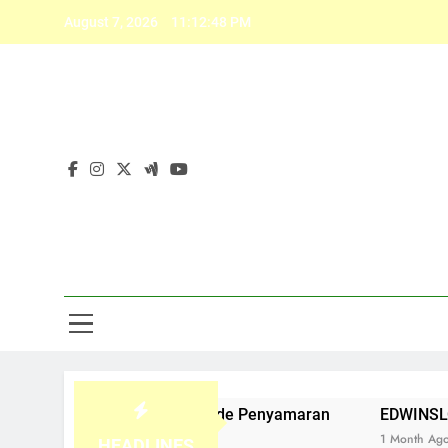
Skip
August 7, 2026
11:12:49 PM
to
content
Adv
Dukung Pe
rnatif melalui Mode Penyamaran
EDWINSLOT Login seba
1 Month Ago
HEADLINES