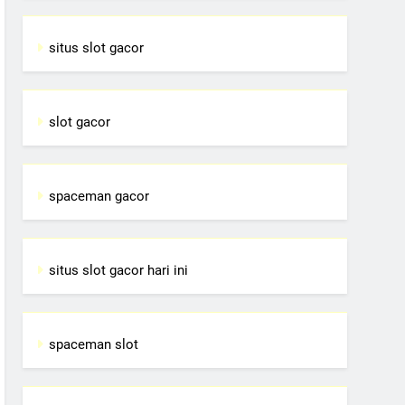
situs slot gacor
slot gacor
spaceman gacor
situs slot gacor hari ini
spaceman slot