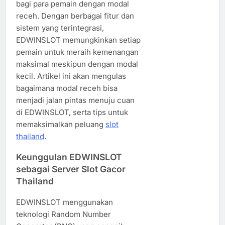
bagi para pemain dengan modal
receh. Dengan berbagai fitur dan
sistem yang terintegrasi,
EDWINSLOT memungkinkan setiap
pemain untuk meraih kemenangan
maksimal meskipun dengan modal
kecil. Artikel ini akan mengulas
bagaimana modal receh bisa
menjadi jalan pintas menuju cuan
di EDWINSLOT, serta tips untuk
memaksimalkan peluang
slot
thailand
.
Keunggulan EDWINSLOT
sebagai Server Slot Gacor
Thailand
EDWINSLOT menggunakan
teknologi Random Number