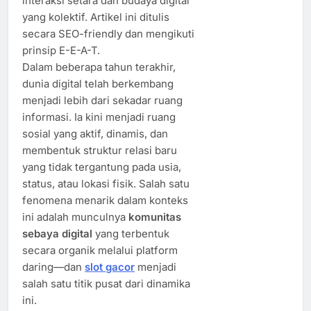
interaksi
setara
dan
budaya
digital
yang
kolektif.
Artikel
ini
ditulis
secara
SEO-
friendly
dan
mengikuti
prinsip
E-
E-
A-
T.
Dalam
beberapa
tahun
terakhir,
dunia
digital
telah
berkembang
menjadi
lebih
dari
sekadar
ruang
informasi.
Ia
kini
menjadi
ruang
sosial
yang
aktif,
dinamis,
dan
membentuk
struktur
relasi
baru
yang
tidak
tergantung
pada
usia,
status,
atau
lokasi
fisik.
Salah
satu
fenomena
menarik
dalam
konteks
ini
adalah
munculnya
komunitas
sebaya
digital
yang
terbentuk
secara
organik
melalui
platform
daring—
dan
slot
gacor
menjadi
salah
satu
titik
pusat
dari
dinamika
ini.