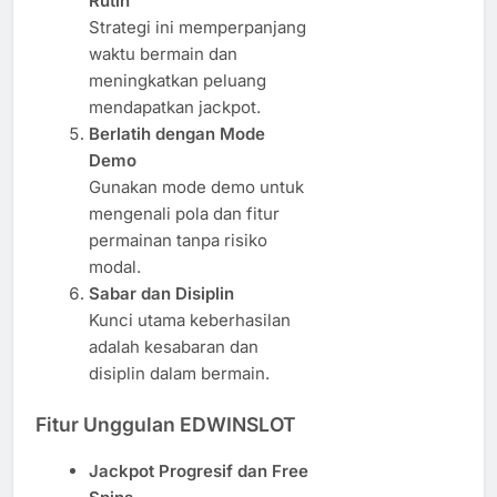
Rutin
Strategi ini memperpanjang
waktu bermain dan
meningkatkan peluang
mendapatkan jackpot.
Berlatih dengan Mode
Demo
Gunakan mode demo untuk
mengenali pola dan fitur
permainan tanpa risiko
modal.
Sabar dan Disiplin
Kunci utama keberhasilan
adalah kesabaran dan
disiplin dalam bermain.
Fitur Unggulan EDWINSLOT
Jackpot Progresif dan Free