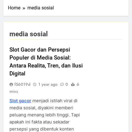
Home
media sosial
media sosial
Slot Gacor dan Persepsi
Populer di Media Sosial:
Antara Realita, Tren, dan Ilusi
Digital
f56019d
1 year ago
0
6
mins
Slot gacor
menjadi istilah viral di
media sosial, diyakini memberi
peluang menang lebih tinggi. Tapi
apakah ini fakta atau sekadar
persepsi yang dibentuk konten