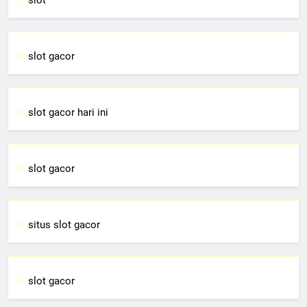
slot gacor
slot gacor hari ini
slot gacor
situs slot gacor
slot gacor