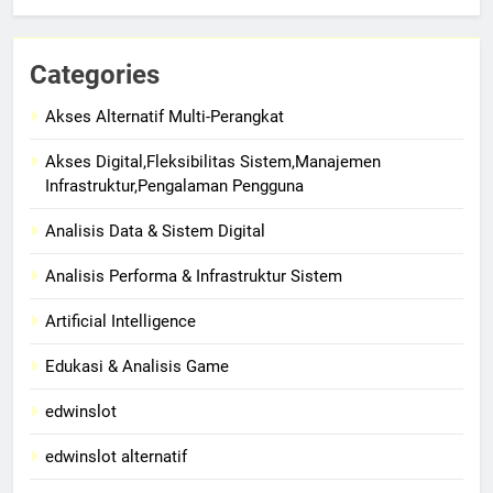
Categories
Akses Alternatif Multi-Perangkat
Akses Digital,Fleksibilitas Sistem,Manajemen
Infrastruktur,Pengalaman Pengguna
Analisis Data & Sistem Digital
Analisis Performa & Infrastruktur Sistem
Artificial Intelligence
Edukasi & Analisis Game
edwinslot
edwinslot alternatif