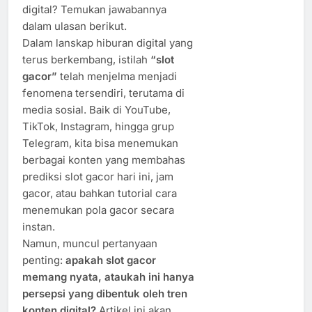
digital? Temukan jawabannya
dalam ulasan berikut.
Dalam lanskap hiburan digital yang
terus berkembang, istilah
“slot
gacor”
telah menjelma menjadi
fenomena tersendiri, terutama di
media sosial. Baik di YouTube,
TikTok, Instagram, hingga grup
Telegram, kita bisa menemukan
berbagai konten yang membahas
prediksi slot gacor hari ini, jam
gacor, atau bahkan tutorial cara
menemukan pola gacor secara
instan.
Namun, muncul pertanyaan
penting:
apakah slot gacor
memang nyata, ataukah ini hanya
persepsi yang dibentuk oleh tren
konten digital?
Artikel ini akan