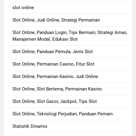
slot online
Slot Online, Judi Online, Strategi Permainan
Slot Online, Panduan Login, Tips Bermain, Strategi Aman,
Manajemen Modal, Edukasi Slot
Slot Online, Panduan Pemula, Jenis Slot
Slot Online, Permainan Casino, Fitur Slot
Slot Online, Permainan Kasino, Judi Online
Slot Online, Slot Bertema, Permainan Kasino
Slot Online, Slot Gacor, Jackpot, Tips Slot
Slot Online, Teknologi Perjudian, Panduan Pemain
Statistik Dinamis