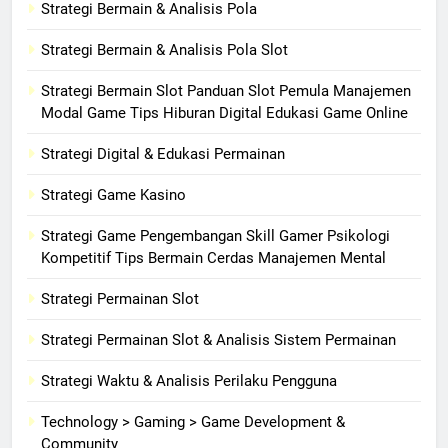
Strategi Bermain & Analisis Pola
Strategi Bermain & Analisis Pola Slot
Strategi Bermain Slot Panduan Slot Pemula Manajemen
Modal Game Tips Hiburan Digital Edukasi Game Online
Strategi Digital & Edukasi Permainan
Strategi Game Kasino
Strategi Game Pengembangan Skill Gamer Psikologi
Kompetitif Tips Bermain Cerdas Manajemen Mental
Strategi Permainan Slot
Strategi Permainan Slot & Analisis Sistem Permainan
Strategi Waktu & Analisis Perilaku Pengguna
Technology > Gaming > Game Development &
Community