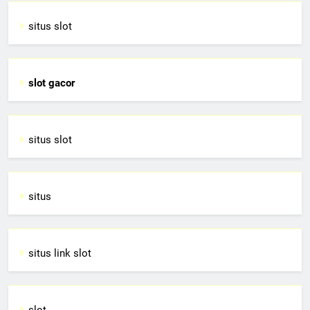
situs slot
slot gacor
situs slot
situs
situs link slot
slot