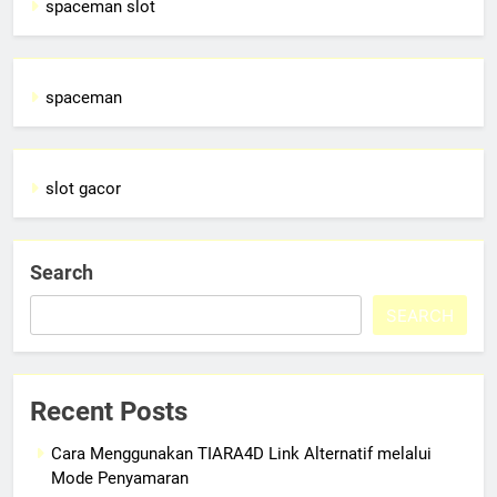
spaceman slot
spaceman
slot gacor
Search
SEARCH
Recent Posts
Cara Menggunakan TIARA4D Link Alternatif melalui
Mode Penyamaran