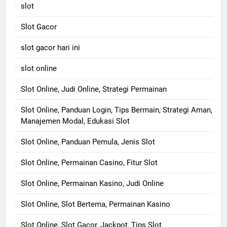
slot
Slot Gacor
slot gacor hari ini
slot online
Slot Online, Judi Online, Strategi Permainan
Slot Online, Panduan Login, Tips Bermain, Strategi Aman,
Manajemen Modal, Edukasi Slot
Slot Online, Panduan Pemula, Jenis Slot
Slot Online, Permainan Casino, Fitur Slot
Slot Online, Permainan Kasino, Judi Online
Slot Online, Slot Bertema, Permainan Kasino
Slot Online, Slot Gacor, Jackpot, Tips Slot