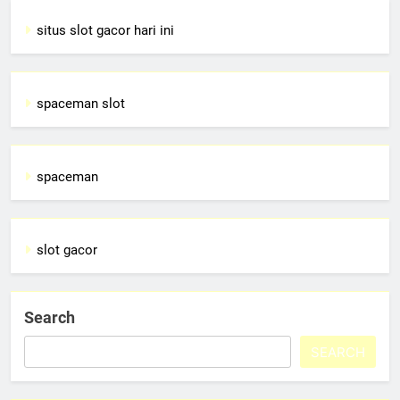
situs slot gacor hari ini
spaceman slot
spaceman
slot gacor
Search
SEARCH