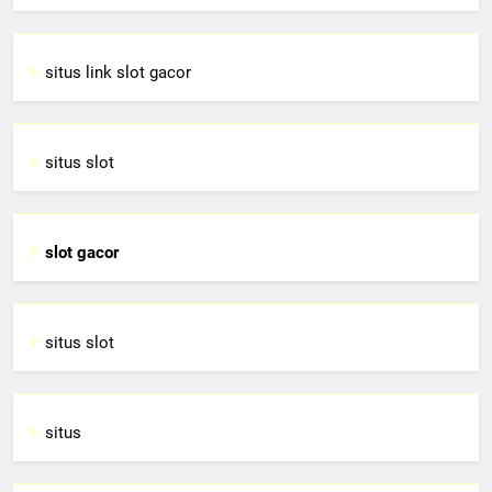
situs link slot gacor
situs slot
slot gacor
situs slot
situs