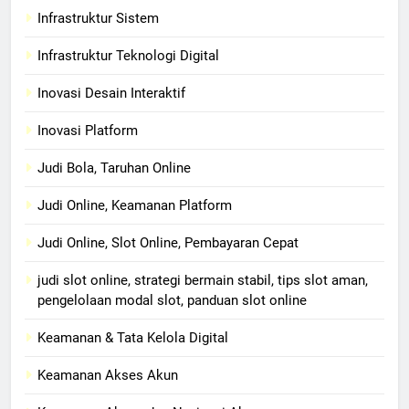
Infrastruktur Sistem
Infrastruktur Teknologi Digital
Inovasi Desain Interaktif
Inovasi Platform
Judi Bola, Taruhan Online
Judi Online, Keamanan Platform
Judi Online, Slot Online, Pembayaran Cepat
judi slot online, strategi bermain stabil, tips slot aman,
pengelolaan modal slot, panduan slot online
Keamanan & Tata Kelola Digital
Keamanan Akses Akun