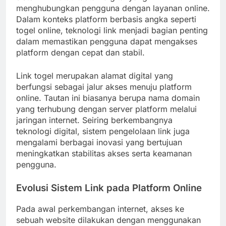
menghubungkan pengguna dengan layanan online.
Dalam konteks platform berbasis angka seperti
togel online, teknologi link menjadi bagian penting
dalam memastikan pengguna dapat mengakses
platform dengan cepat dan stabil.
Link togel merupakan alamat digital yang
berfungsi sebagai jalur akses menuju platform
online. Tautan ini biasanya berupa nama domain
yang terhubung dengan server platform melalui
jaringan internet. Seiring berkembangnya
teknologi digital, sistem pengelolaan link juga
mengalami berbagai inovasi yang bertujuan
meningkatkan stabilitas akses serta keamanan
pengguna.
Evolusi Sistem Link pada Platform Online
Pada awal perkembangan internet, akses ke
sebuah website dilakukan dengan menggunakan