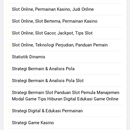
Slot Online, Permainan Kasino, Judi Online
Slot Online, Slot Bertema, Permainan Kasino
Slot Online, Slot Gacor, Jackpot, Tips Slot
Slot Online, Teknologi Perjudian, Panduan Pemain
Statistik Dinamis
Strategi Bermain & Analisis Pola
Strategi Bermain & Analisis Pola Slot
Strategi Bermain Slot Panduan Slot Pemula Manajemen
Modal Game Tips Hiburan Digital Edukasi Game Online
Strategi Digital & Edukasi Permainan
Strategi Game Kasino