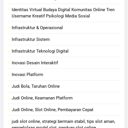
Identitas Virtual Budaya Digital Komunitas Online Tren
Username Kreatif Psikologi Media Sosial
Infrastruktur & Operasional
Infrastruktur Sistem
Infrastruktur Teknologi Digital
Inovasi Desain Interaktif
Inovasi Platform
Judi Bola, Taruhan Online
Judi Online, Keamanan Platform
Judi Online, Slot Online, Pembayaran Cepat
judi slot online, strategi bermain stabil, tips slot aman,
pengelolaan modal slot, panduan slot online