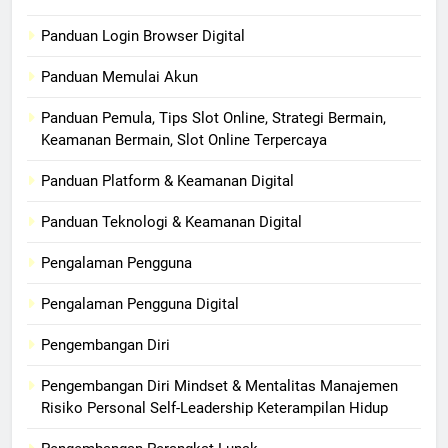
Panduan Login Browser Digital
Panduan Memulai Akun
Panduan Pemula, Tips Slot Online, Strategi Bermain,
Keamanan Bermain, Slot Online Terpercaya
Panduan Platform & Keamanan Digital
Panduan Teknologi & Keamanan Digital
Pengalaman Pengguna
Pengalaman Pengguna Digital
Pengembangan Diri
Pengembangan Diri Mindset & Mentalitas Manajemen
Risiko Personal Self-Leadership Keterampilan Hidup