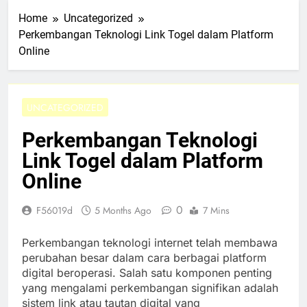
Home
Uncategorized
Perkembangan Teknologi Link Togel dalam Platform
Online
UNCATEGORIZED
Perkembangan Teknologi
Link Togel dalam Platform
Online
0
F56019d
5 Months Ago
7 Mins
Perkembangan teknologi internet telah membawa
perubahan besar dalam cara berbagai platform
digital beroperasi. Salah satu komponen penting
yang mengalami perkembangan signifikan adalah
sistem link atau tautan digital yang