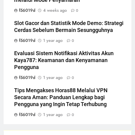
melalui Mode Penyamaran
f56019d
4 weeks ago
0
Slot Gacor dan Statistik Mode Demo: Strategi
Cerdas Sebelum Bermain Sesungguhnya
f56019d
1 year ago
0
Evaluasi Sistem Notifikasi Aktivitas Akun
Kaya787: Keamanan dan Kenyamanan
Pengguna
f56019d
1 year ago
0
Tips Mengakses Horas88 Melalui VPN
Secara Aman: Panduan Lengkap bagi
Pengguna yang Ingin Tetap Terhubung
f56019d
1 year ago
0