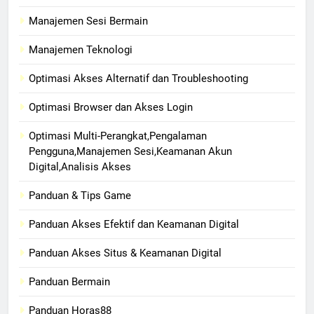
Manajemen Sesi Bermain
Manajemen Teknologi
Optimasi Akses Alternatif dan Troubleshooting
Optimasi Browser dan Akses Login
Optimasi Multi-Perangkat,Pengalaman
Pengguna,Manajemen Sesi,Keamanan Akun
Digital,Analisis Akses
Panduan & Tips Game
Panduan Akses Efektif dan Keamanan Digital
Panduan Akses Situs & Keamanan Digital
Panduan Bermain
Panduan Horas88